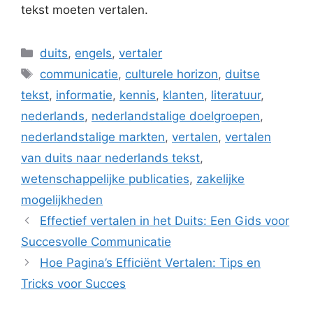
tekst moeten vertalen.
Categorieën
duits
,
engels
,
vertaler
Tags
communicatie
,
culturele horizon
,
duitse
tekst
,
informatie
,
kennis
,
klanten
,
literatuur
,
nederlands
,
nederlandstalige doelgroepen
,
nederlandstalige markten
,
vertalen
,
vertalen
van duits naar nederlands tekst
,
wetenschappelijke publicaties
,
zakelijke
mogelijkheden
Effectief vertalen in het Duits: Een Gids voor
Succesvolle Communicatie
Hoe Pagina’s Efficiënt Vertalen: Tips en
Tricks voor Succes