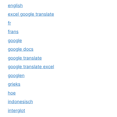
english
excel google translate
fr
frans
google
google docs
google translate
google translate excel
googlen
grieks
hoe
indonesisch
interglot