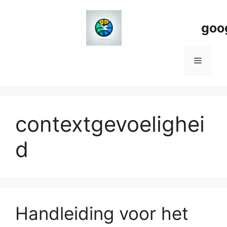
Spring
naar
goo
de
inhoud
Menu
contextgevoelighei
d
Handleiding voor het