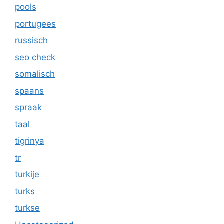
pools
portugees
russisch
seo check
somalisch
spaans
spraak
taal
tigrinya
tr
turkije
turks
turkse