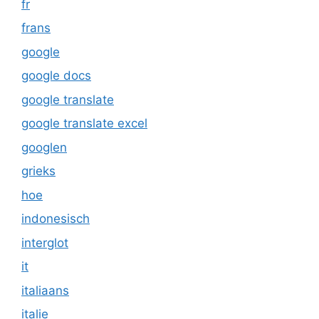
fr
frans
google
google docs
google translate
google translate excel
googlen
grieks
hoe
indonesisch
interglot
it
italiaans
italie