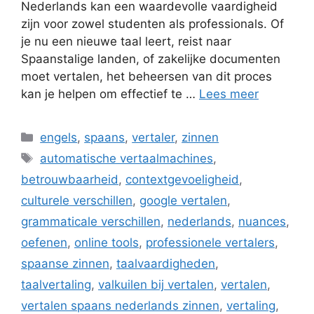
Nederlands kan een waardevolle vaardigheid
zijn voor zowel studenten als professionals. Of
je nu een nieuwe taal leert, reist naar
Spaanstalige landen, of zakelijke documenten
moet vertalen, het beheersen van dit proces
kan je helpen om effectief te …
Lees meer
Categorieën
engels
,
spaans
,
vertaler
,
zinnen
Tags
automatische vertaalmachines
,
betrouwbaarheid
,
contextgevoeligheid
,
culturele verschillen
,
google vertalen
,
grammaticale verschillen
,
nederlands
,
nuances
,
oefenen
,
online tools
,
professionele vertalers
,
spaanse zinnen
,
taalvaardigheden
,
taalvertaling
,
valkuilen bij vertalen
,
vertalen
,
vertalen spaans nederlands zinnen
,
vertaling
,