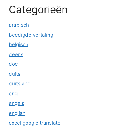
Categorieën
arabisch
beëdigde vertaling
belgisch
deens
doc
duits
duitsland
eng
engels
english
excel google translate