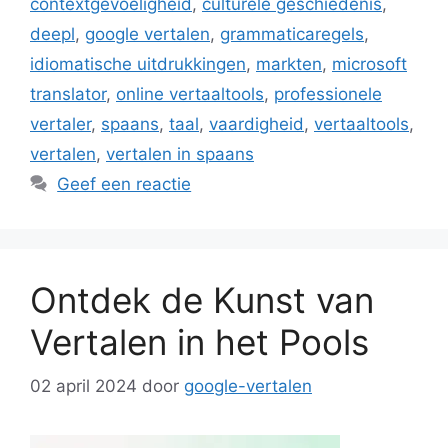
contextgevoeligheid
,
culturele geschiedenis
,
deepl
,
google vertalen
,
grammaticaregels
,
idiomatische uitdrukkingen
,
markten
,
microsoft
translator
,
online vertaaltools
,
professionele
vertaler
,
spaans
,
taal
,
vaardigheid
,
vertaaltools
,
vertalen
,
vertalen in spaans
Geef een reactie
Ontdek de Kunst van
Vertalen in het Pools
02 april 2024
door
google-vertalen