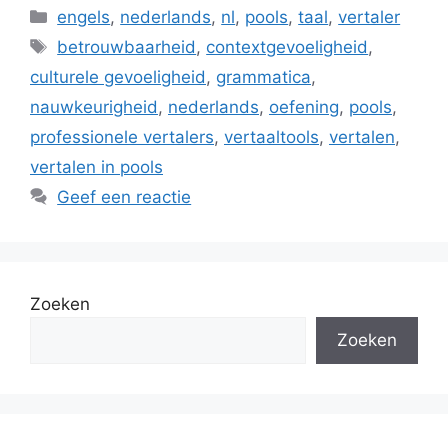
Categorieën
engels
,
nederlands
,
nl
,
pools
,
taal
,
vertaler
Tags
betrouwbaarheid
,
contextgevoeligheid
,
culturele gevoeligheid
,
grammatica
,
nauwkeurigheid
,
nederlands
,
oefening
,
pools
,
professionele vertalers
,
vertaaltools
,
vertalen
,
vertalen in pools
Geef een reactie
Zoeken
Zoeken