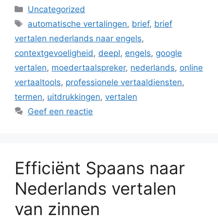
Categorieën
Uncategorized
Tags
automatische vertalingen
,
brief
,
brief
vertalen nederlands naar engels
,
contextgevoeligheid
,
deepl
,
engels
,
google
vertalen
,
moedertaalspreker
,
nederlands
,
online
vertaaltools
,
professionele vertaaldiensten
,
termen
,
uitdrukkingen
,
vertalen
Geef een reactie
Efficiënt Spaans naar
Nederlands vertalen
van zinnen