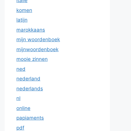
italie
komen
latijn
marokkaans
mijn woordenboek
mijnwoordenboek
mooie zinnen
ned
nederland
nederlands
nl
online
papiaments
pdf