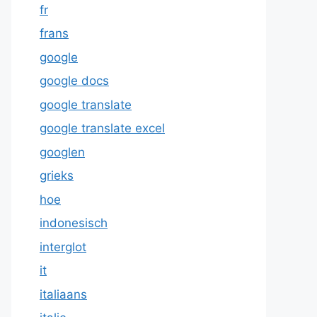
fr
frans
google
google docs
google translate
google translate excel
googlen
grieks
hoe
indonesisch
interglot
it
italiaans