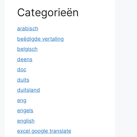
Categorieën
arabisch
beëdigde vertaling
belgisch
deens
doc
duits
duitsland
eng
engels
english
excel google translate