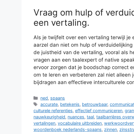
Vraag om hulp of verduide
een vertaling.
Als je twijfelt over een vertaling terwij
aarzel dan niet om hulp of verduidelijking 
de juistheid van de vertaling, vooral als 
vragen aan een taalexpert of native spe
ervoor zorgen dat je boodschap correct e
om te leren en verbeteren zal niet allee
bijdragen aan effectieve interculturele c
Categorieën
ned
,
spaans
Tags
accurate
,
betekenis
,
betrouwbaar
,
communicat
culturele referenties
,
effectief communiceren
,
gra
nauwkeurigheid
,
nuances
,
taal
,
taalbarrières over
vertalingen
,
vocabulaire uitbreiden
,
werkwoordver
woordenboek nederlands-spaans
,
zinnen
,
zinsstr