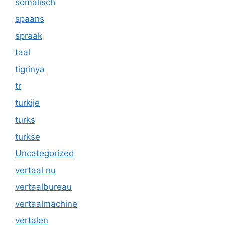
somalisch
spaans
spraak
taal
tigrinya
tr
turkije
turks
turkse
Uncategorized
vertaal nu
vertaalbureau
vertaalmachine
vertalen