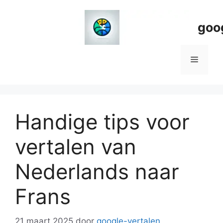
Spring
naar
goo
de
inhoud
Menu
Handige tips voor
vertalen van
Nederlands naar
Frans
21 maart 2025
door
google-vertalen