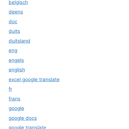
belgisch
deens
doc
duits
duitsland
eng
engels
english
excel google translate
fr
frans
google
google docs
google translate