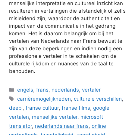
menselijke interpretatie en cultureel inzicht kan
resulteren in vertalingen die afstandelijk of zelfs
misleidend zijn, waardoor de authenticiteit en
impact van de communicatie in het gedrang
komen. Het is daarom belangrijk om bij het
vertalen van Nederlands naar Frans bewust te
zijn van deze beperkingen en indien nodig een
professionele vertaler in te schakelen om de
culturele rijkdom en nuances van de taal te
behouden.
Categorieën
engels
,
frans
,
nederlands
,
vertaler
Tags
carrièremogelijkheden
,
culturele verschillen
,
deepl
,
franse cultuur
,
franse films
,
google
vertalen
,
menselijke vertaler
,
microsoft
translator
,
nederlands naar frans
,
online
vertaaltools
,
tweetaligheid
,
vaardigheid
,