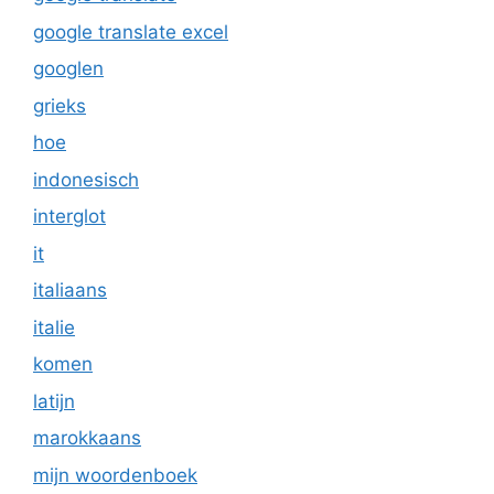
google translate excel
googlen
grieks
hoe
indonesisch
interglot
it
italiaans
italie
komen
latijn
marokkaans
mijn woordenboek