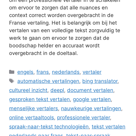
om ervoor te zorgen dat alle nuances en
context correct worden overgebracht in de
Franse vertaling. Het is belangrijk om bij het
vertalen van een volledige tekst zorgvuldig te
werk te gaan om ervoor te zorgen dat de
boodschap helder en accuraat wordt
overgebracht in de doeltaal.
Categorieën
engels
,
frans
,
nederlands
,
vertaler
Tags
automatische vertalingen
,
bing translator
,
cultureel inzicht
,
deepl
,
document vertalen
,
gesproken tekst vertalen
,
google vertalen
,
menselijke vertalers
,
nauwkeurige vertalingen
,
online vertaaltools
,
professionele vertaler
,
spraak-naar-tekst technologieën
,
tekst vertalen
nederlands naar frans
,
tekst-naar-spraak