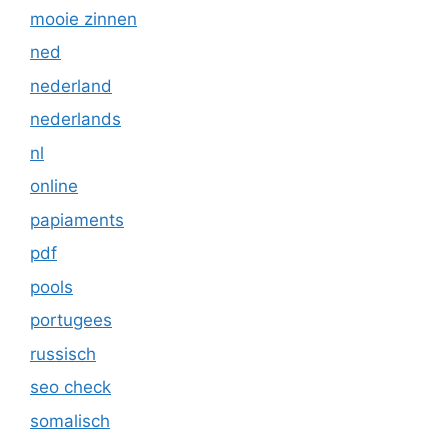
mooie zinnen
ned
nederland
nederlands
nl
online
papiaments
pdf
pools
portugees
russisch
seo check
somalisch