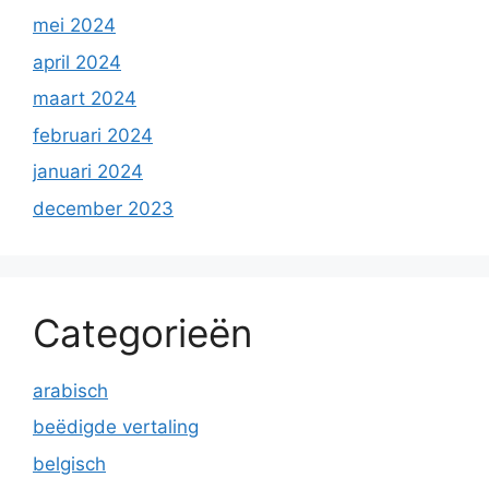
mei 2024
april 2024
maart 2024
februari 2024
januari 2024
december 2023
Categorieën
arabisch
beëdigde vertaling
belgisch