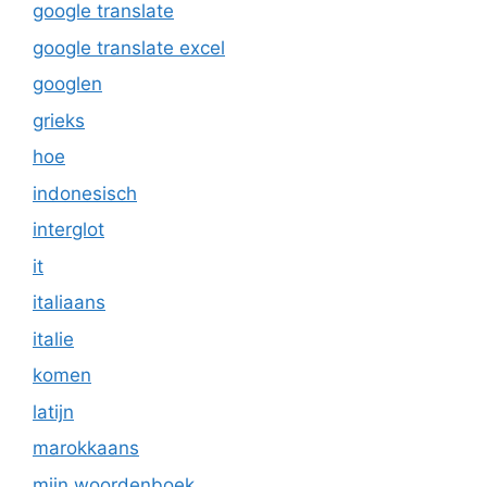
google translate
google translate excel
googlen
grieks
hoe
indonesisch
interglot
it
italiaans
italie
komen
latijn
marokkaans
mijn woordenboek