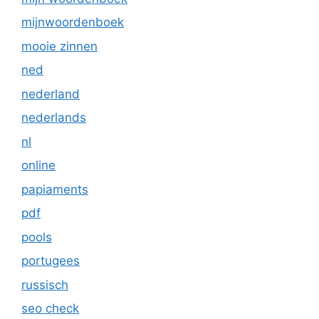
mijnwoordenboek
mooie zinnen
ned
nederland
nederlands
nl
online
papiaments
pdf
pools
portugees
russisch
seo check