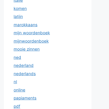
italie
komen
latijn
marokkaans
mijn woordenboek
mijnwoordenboek
mooie zinnen
ned
nederland
nederlands
nl
online
papiaments
pdf