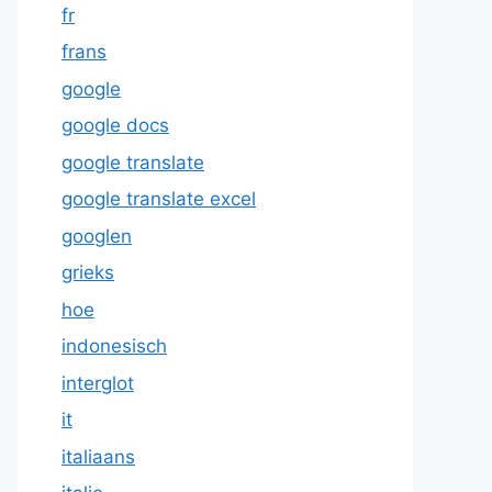
fr
frans
google
google docs
google translate
google translate excel
googlen
grieks
hoe
indonesisch
interglot
it
italiaans