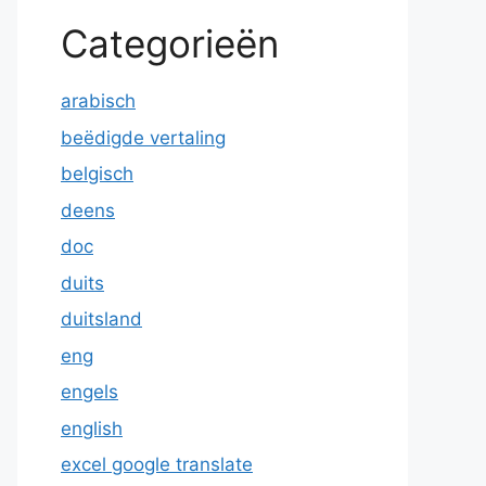
Categorieën
arabisch
beëdigde vertaling
belgisch
deens
doc
duits
duitsland
eng
engels
english
excel google translate