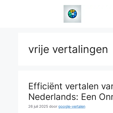
Spring
naar
de
inhoud
vrije vertalingen
Efficiënt vertalen v
Nederlands: Een On
26 juli 2025
door
google-vertalen