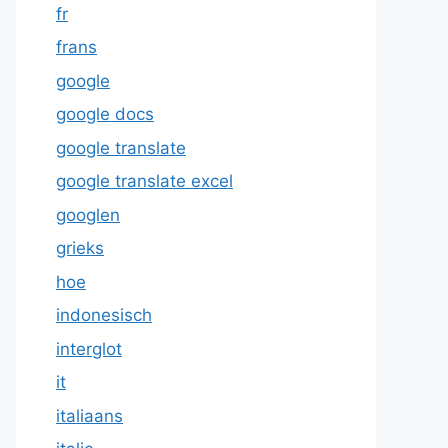
fr
frans
google
google docs
google translate
google translate excel
googlen
grieks
hoe
indonesisch
interglot
it
italiaans