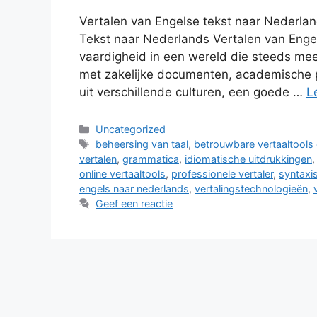
Vertalen van Engelse tekst naar Nederlan
Tekst naar Nederlands Vertalen van Engel
vaardigheid in een wereld die steeds mee
met zakelijke documenten, academische
uit verschillende culturen, een goede …
L
Categorieën
Uncategorized
Tags
beheersing van taal
,
betrouwbare vertaaltool
vertalen
,
grammatica
,
idiomatische uitdrukkingen
online vertaaltools
,
professionele vertaler
,
syntaxi
engels naar nederlands
,
vertalingstechnologieën
,
Geef een reactie