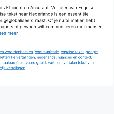
ds Efficiënt en Accuraat: Vertalen van Engelse
se tekst naar Nederlands is een essentiële
r geglobaliseerd raakt. Of je nu te maken hebt
 papers of gewoon wilt communiceren met mensen
ees meer
s en woordenboeken
,
communicatie
,
engelse tekst
,
google
,
letterlijke vertalingen
,
nederlands
,
nuances en context
,
s
,
taalbarrières
,
vaardigheid
,
vertalen
,
vertalen tekst van
vrije vertalingen