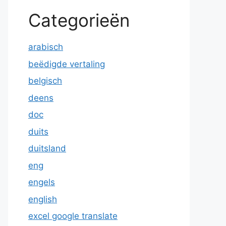
Categorieën
arabisch
beëdigde vertaling
belgisch
deens
doc
duits
duitsland
eng
engels
english
excel google translate