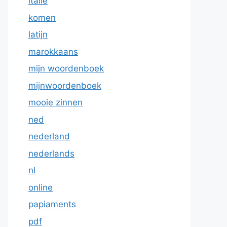
italie
komen
latijn
marokkaans
mijn woordenboek
mijnwoordenboek
mooie zinnen
ned
nederland
nederlands
nl
online
papiaments
pdf