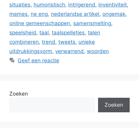
situaties
,
humoristisch
,
intrigerend
,
inventiviteit
,
memes
,
ne eng
,
nederlandse artikel
,
ongemak
,
online gemeenschappen
,
samensmelting
,
speelsheid
,
taal
,
taalspelletjes
,
talen
combineren
,
trend
,
tweets
,
unieke
uitdrukkingsvorm
,
verwarrend
,
woorden
Geef een reactie
Zoeken
Zoeken