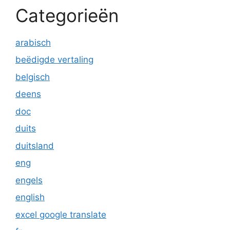
Categorieën
arabisch
beëdigde vertaling
belgisch
deens
doc
duits
duitsland
eng
engels
english
excel google translate