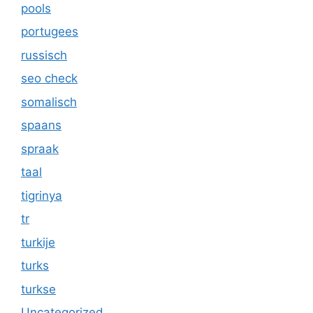
pools
portugees
russisch
seo check
somalisch
spaans
spraak
taal
tigrinya
tr
turkije
turks
turkse
Uncategorized