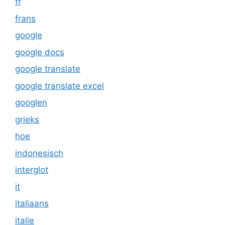
fr
frans
google
google docs
google translate
google translate excel
googlen
grieks
hoe
indonesisch
interglot
it
italiaans
italie