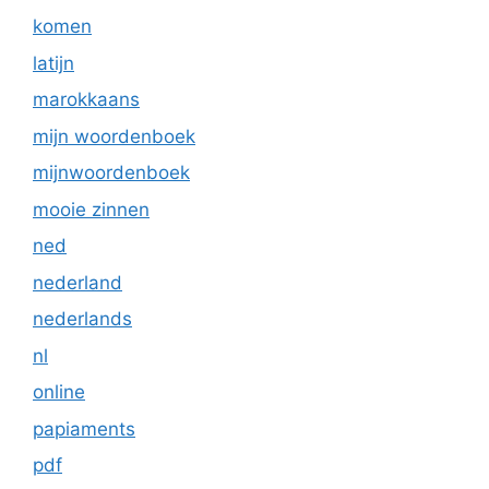
komen
latijn
marokkaans
mijn woordenboek
mijnwoordenboek
mooie zinnen
ned
nederland
nederlands
nl
online
papiaments
pdf