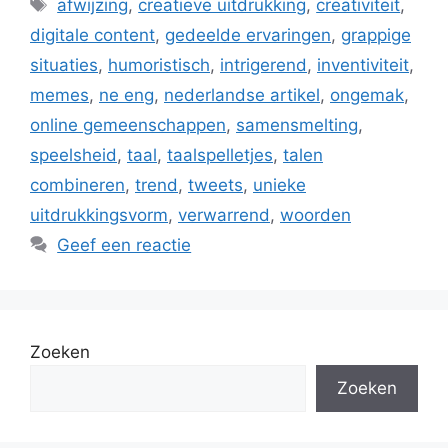
Tags
afwijzing
,
creatieve uitdrukking
,
creativiteit
,
digitale content
,
gedeelde ervaringen
,
grappige
situaties
,
humoristisch
,
intrigerend
,
inventiviteit
,
memes
,
ne eng
,
nederlandse artikel
,
ongemak
,
online gemeenschappen
,
samensmelting
,
speelsheid
,
taal
,
taalspelletjes
,
talen
combineren
,
trend
,
tweets
,
unieke
uitdrukkingsvorm
,
verwarrend
,
woorden
Geef een reactie
Zoeken
Zoeken