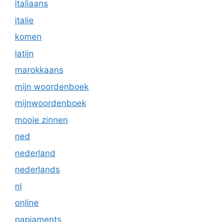
italiaans
italie
komen
latijn
marokkaans
mijn woordenboek
mijnwoordenboek
mooie zinnen
ned
nederland
nederlands
nl
online
papiaments