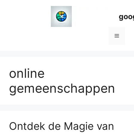
Spring
naar
goo
de
inhoud
Menu
online
gemeenschappen
Ontdek de Magie van