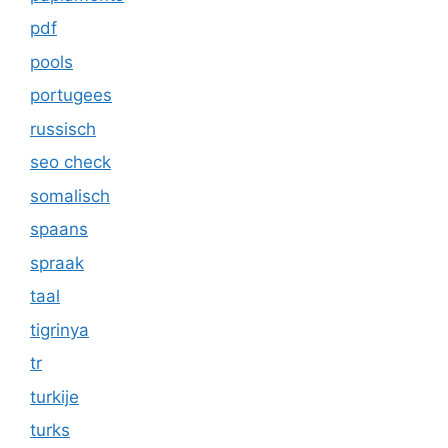
pdf
pools
portugees
russisch
seo check
somalisch
spaans
spraak
taal
tigrinya
tr
turkije
turks