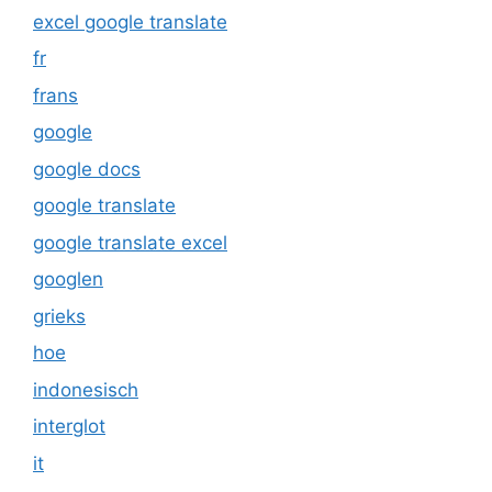
excel google translate
fr
frans
google
google docs
google translate
google translate excel
googlen
grieks
hoe
indonesisch
interglot
it