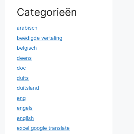
Categorieën
arabisch
beëdigde vertaling
belgisch
deens
doc
duits
duitsland
eng
engels
english
excel google translate