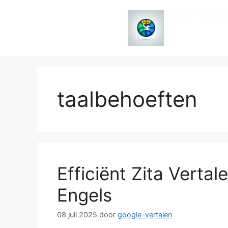
Spring
naar
de
inhoud
taalbehoeften
Efficiënt Zita Verta
Engels
08 juli 2025
door
google-vertalen