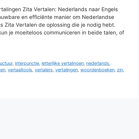
rtalingen Zita Vertalen: Nederlands naar Engels
rouwbare en efficiënte manier om Nederlandse
s Zita Vertalen de oplossing die je nodig hebt.
un je moeiteloos communiceren in beide talen, of
uctuur
,
interpunctie
,
letterlijke vertalingen
,
nederlands
,
ten
,
vertaaltools
,
vertalers
,
vertalingen
,
woordenboeken
,
zin
,