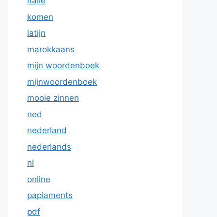
italie
komen
latijn
marokkaans
mijn woordenboek
mijnwoordenboek
mooie zinnen
ned
nederland
nederlands
nl
online
papiaments
pdf