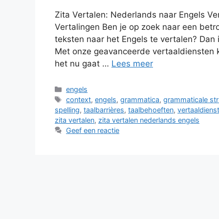
Zita Vertalen: Nederlands naar Engels Ve
Vertalingen Ben je op zoek naar een bet
teksten naar het Engels te vertalen? Dan i
Met onze geavanceerde vertaaldiensten k
het nu gaat …
Lees meer
Categorieën
engels
Tags
context
,
engels
,
grammatica
,
grammaticale str
spelling
,
taalbarrières
,
taalbehoeften
,
vertaaldiens
zita vertalen
,
zita vertalen nederlands engels
Geef een reactie