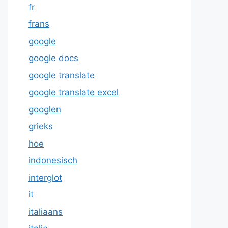
fr
frans
google
google docs
google translate
google translate excel
googlen
grieks
hoe
indonesisch
interglot
it
italiaans