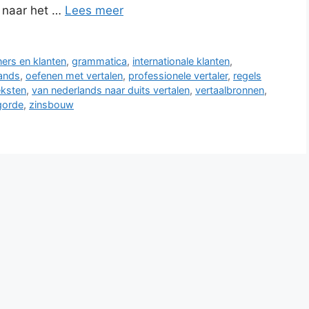
 naar het …
Lees meer
ners en klanten
,
grammatica
,
internationale klanten
,
ands
,
oefenen met vertalen
,
professionele vertaler
,
regels
eksten
,
van nederlands naar duits vertalen
,
vertaalbronnen
,
gorde
,
zinsbouw