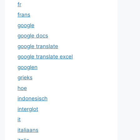
fr
frans
google
google docs
google translate
google translate excel
googlen
grieks
hoe
indonesisch
interglot
it
italiaans