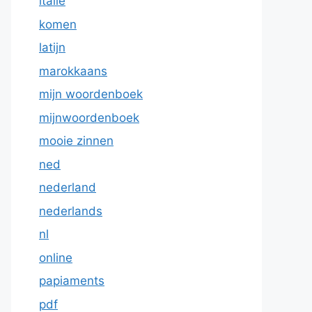
italie
komen
latijn
marokkaans
mijn woordenboek
mijnwoordenboek
mooie zinnen
ned
nederland
nederlands
nl
online
papiaments
pdf