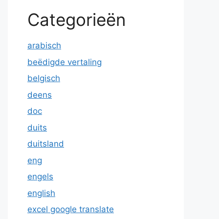
Categorieën
arabisch
beëdigde vertaling
belgisch
deens
doc
duits
duitsland
eng
engels
english
excel google translate