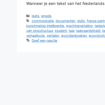
Wanneer je een tekst van het Nederlands
Categorieën
duits
,
engels
Tags
communicatie
,
documenten
,
duits
,
franse part
kunstmatige intelligentie
,
machinevertaling
,
nederl
van zinsstructuur
,
student
,
taal
,
taalvaardigheid
,
t
vertaaltools
,
vertalen
,
woordenboeken
,
woordvol
Geef een reactie