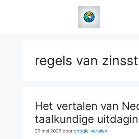
Spring
naar
de
inhoud
regels van zinss
Het vertalen van Ne
taalkundige uitdagi
29 mei 2026
door
google-vertalen