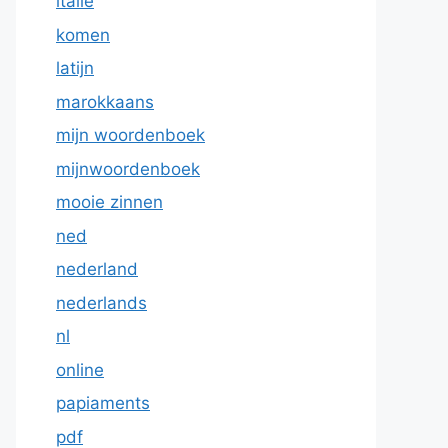
italie
komen
latijn
marokkaans
mijn woordenboek
mijnwoordenboek
mooie zinnen
ned
nederland
nederlands
nl
online
papiaments
pdf