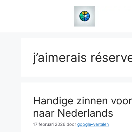
Spring
naar
de
inhoud
j’aimerais réser
Handige zinnen voor
naar Nederlands
17 februari 2026
door
google-vertalen