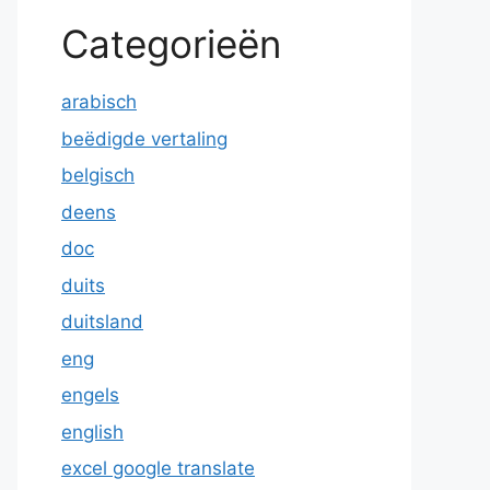
Categorieën
arabisch
beëdigde vertaling
belgisch
deens
doc
duits
duitsland
eng
engels
english
excel google translate