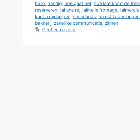
hallo
,
handig
,
hoe gaat het
,
hoe laat komt de trei
reserveren
,
j'ai une ré
,
j'aime le fromage
,
j'aimerai
kunt u mij helpen
,
nederlands
,
où est la boulangeri
bakkerij
,
zakelijke communicatie
,
zinnen
Geef een reactie