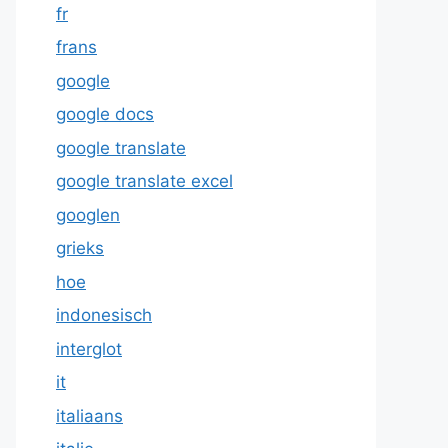
fr
frans
google
google docs
google translate
google translate excel
googlen
grieks
hoe
indonesisch
interglot
it
italiaans