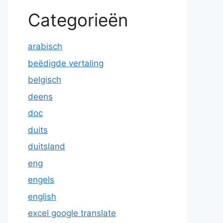
Categorieën
arabisch
beëdigde vertaling
belgisch
deens
doc
duits
duitsland
eng
engels
english
excel google translate