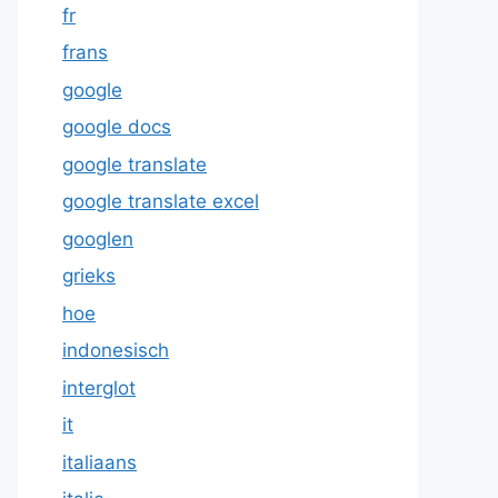
fr
frans
google
google docs
google translate
google translate excel
googlen
grieks
hoe
indonesisch
interglot
it
italiaans