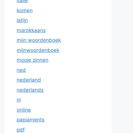
italie
komen
latijn
marokkaans
mijn woordenboek
mijnwoordenboek
mooie zinnen
ned
nederland
nederlands
nl
online
papiaments
pdf