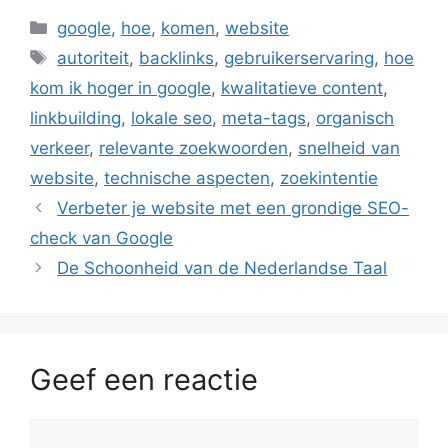
Categorieën
google
,
hoe
,
komen
,
website
Tags
autoriteit
,
backlinks
,
gebruikerservaring
,
hoe
kom ik hoger in google
,
kwalitatieve content
,
linkbuilding
,
lokale seo
,
meta-tags
,
organisch
verkeer
,
relevante zoekwoorden
,
snelheid van
website
,
technische aspecten
,
zoekintentie
Verbeter je website met een grondige SEO-
check van Google
De Schoonheid van de Nederlandse Taal
Geef een reactie
Reactie