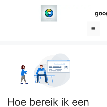
Spring
naar
goo
de
inhoud
Menu
Hoe bereik ik een