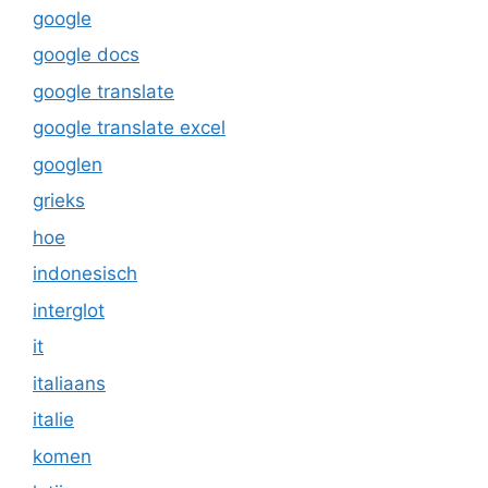
google
google docs
google translate
google translate excel
googlen
grieks
hoe
indonesisch
interglot
it
italiaans
italie
komen