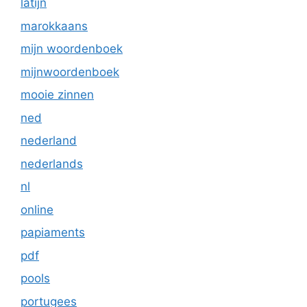
latijn
marokkaans
mijn woordenboek
mijnwoordenboek
mooie zinnen
ned
nederland
nederlands
nl
online
papiaments
pdf
pools
portugees