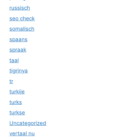
russisch
seo check
somalisch
spaans
spraak
taal
tigrinya
tr
turkije
turks
turkse
Uncategorized
vertaal nu