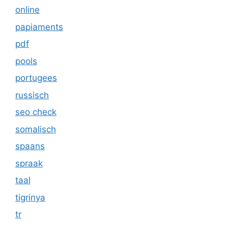
online
papiaments
pdf
pools
portugees
russisch
seo check
somalisch
spaans
spraak
taal
tigrinya
tr