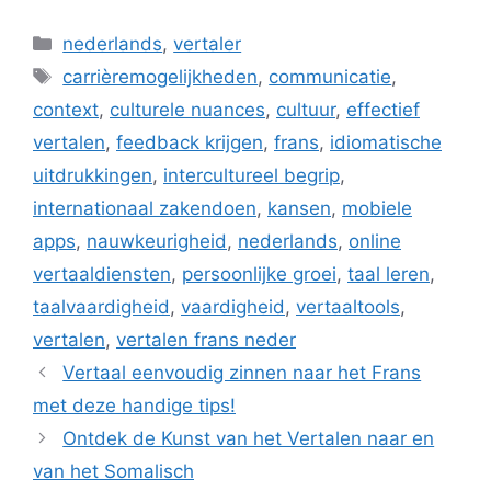
Categorieën
nederlands
,
vertaler
Tags
carrièremogelijkheden
,
communicatie
,
context
,
culturele nuances
,
cultuur
,
effectief
vertalen
,
feedback krijgen
,
frans
,
idiomatische
uitdrukkingen
,
intercultureel begrip
,
internationaal zakendoen
,
kansen
,
mobiele
apps
,
nauwkeurigheid
,
nederlands
,
online
vertaaldiensten
,
persoonlijke groei
,
taal leren
,
taalvaardigheid
,
vaardigheid
,
vertaaltools
,
vertalen
,
vertalen frans neder
Vertaal eenvoudig zinnen naar het Frans
met deze handige tips!
Ontdek de Kunst van het Vertalen naar en
van het Somalisch