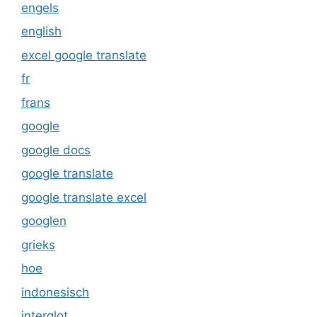
engels
english
excel google translate
fr
frans
google
google docs
google translate
google translate excel
googlen
grieks
hoe
indonesisch
interglot