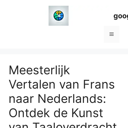
Spring
naar
goo
de
inhoud
Menu
Meesterlijk
Vertalen van Frans
naar Nederlands:
Ontdek de Kunst
van Taaloverdracht