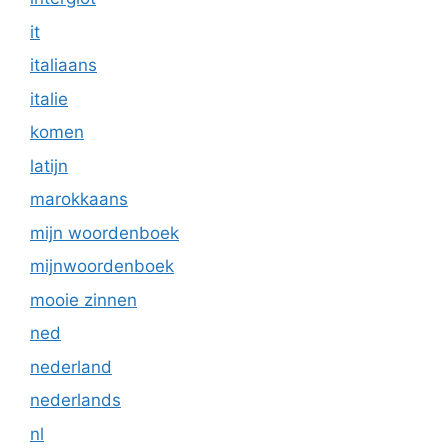
it
italiaans
italie
komen
latijn
marokkaans
mijn woordenboek
mijnwoordenboek
mooie zinnen
ned
nederland
nederlands
nl