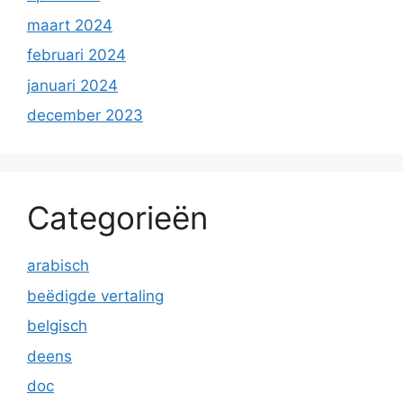
maart 2024
februari 2024
januari 2024
december 2023
Categorieën
arabisch
beëdigde vertaling
belgisch
deens
doc