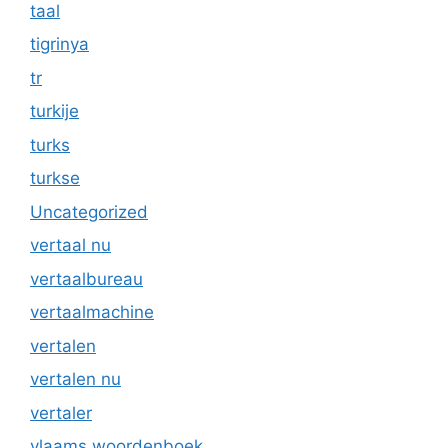
taal
tigrinya
tr
turkije
turks
turkse
Uncategorized
vertaal nu
vertaalbureau
vertaalmachine
vertalen
vertalen nu
vertaler
vlaams woordenboek