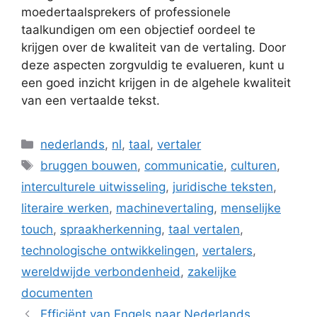
moedertaalsprekers of professionele
taalkundigen om een objectief oordeel te
krijgen over de kwaliteit van de vertaling. Door
deze aspecten zorgvuldig te evalueren, kunt u
een goed inzicht krijgen in de algehele kwaliteit
van een vertaalde tekst.
Categorieën
nederlands
,
nl
,
taal
,
vertaler
Tags
bruggen bouwen
,
communicatie
,
culturen
,
interculturele uitwisseling
,
juridische teksten
,
literaire werken
,
machinevertaling
,
menselijke
touch
,
spraakherkenning
,
taal vertalen
,
technologische ontwikkelingen
,
vertalers
,
wereldwijde verbondenheid
,
zakelijke
documenten
Efficiënt van Engels naar Nederlands