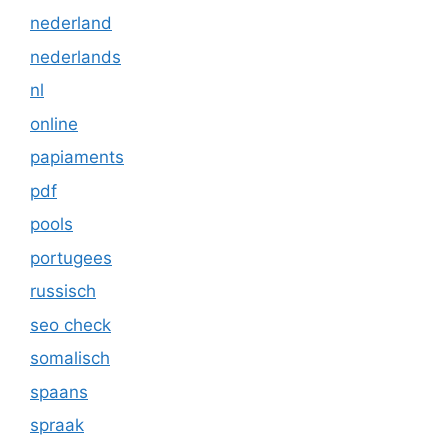
nederland
nederlands
nl
online
papiaments
pdf
pools
portugees
russisch
seo check
somalisch
spaans
spraak