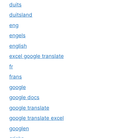
duits
duitsland
eng
engels
english
excel google translate
fr
frans
google
google docs
google translate
google translate excel
googlen