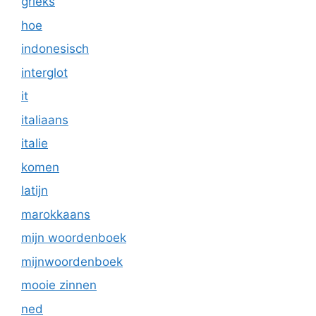
grieks
hoe
indonesisch
interglot
it
italiaans
italie
komen
latijn
marokkaans
mijn woordenboek
mijnwoordenboek
mooie zinnen
ned