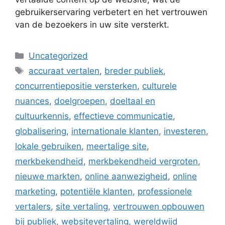
gebruikerservaring verbetert en het vertrouwen
van de bezoekers in uw site versterkt.
Categorieën
Uncategorized
Tags
accuraat vertalen
,
breder publiek
,
concurrentiepositie versterken
,
culturele
nuances
,
doelgroepen
,
doeltaal en
cultuurkennis
,
effectieve communicatie
,
globalisering
,
internationale klanten
,
investeren
,
lokale gebruiken
,
meertalige site
,
merkbekendheid
,
merkbekendheid vergroten
,
nieuwe markten
,
online aanwezigheid
,
online
marketing
,
potentiële klanten
,
professionele
vertalers
,
site vertaling
,
vertrouwen opbouwen
bij publiek
,
websitevertaling
,
wereldwijd