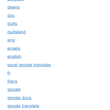
deens
doc
duits
duitsland
eng
engels
english
excel google translate
fr
frans
google
google docs
google translate