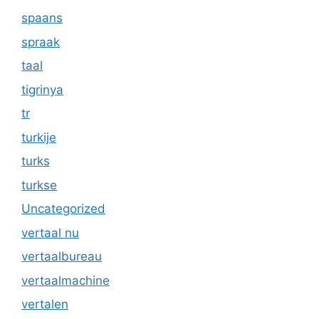
spaans
spraak
taal
tigrinya
tr
turkije
turks
turkse
Uncategorized
vertaal nu
vertaalbureau
vertaalmachine
vertalen