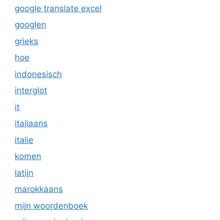
google translate excel
googlen
grieks
hoe
indonesisch
interglot
it
italiaans
italie
komen
latijn
marokkaans
mijn woordenboek