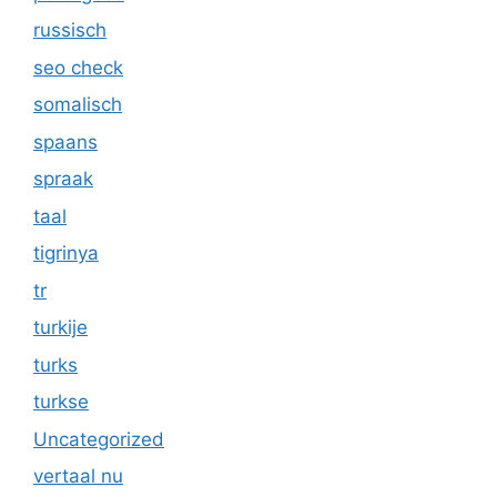
russisch
seo check
somalisch
spaans
spraak
taal
tigrinya
tr
turkije
turks
turkse
Uncategorized
vertaal nu