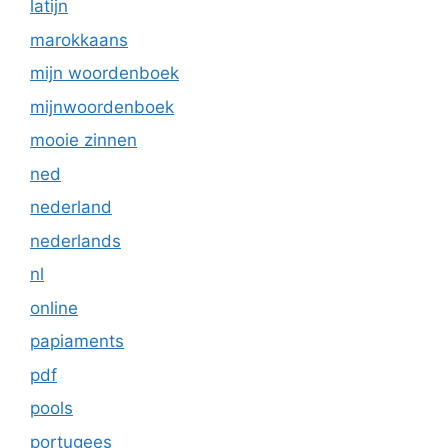
latijn
marokkaans
mijn woordenboek
mijnwoordenboek
mooie zinnen
ned
nederland
nederlands
nl
online
papiaments
pdf
pools
portugees