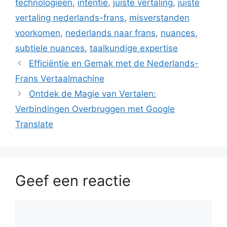
technologieën
,
intentie
,
juiste vertaling
,
juiste
vertaling nederlands-frans
,
misverstanden
voorkomen
,
nederlands naar frans
,
nuances
,
subtiele nuances
,
taalkundige expertise
Efficiëntie en Gemak met de Nederlands-
Frans Vertaalmachine
Ontdek de Magie van Vertalen:
Verbindingen Overbruggen met Google
Translate
Geef een reactie
Reactie