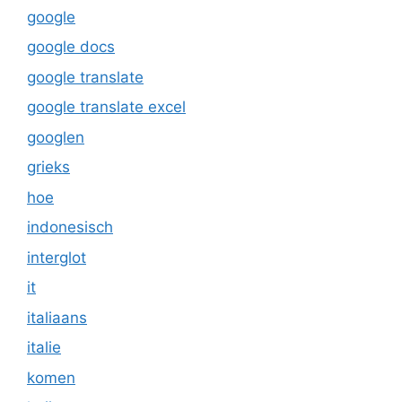
google
google docs
google translate
google translate excel
googlen
grieks
hoe
indonesisch
interglot
it
italiaans
italie
komen