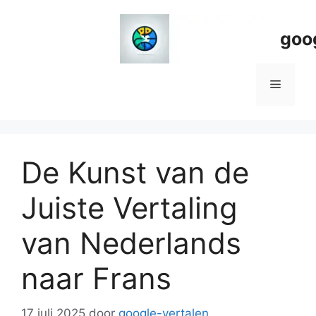
Spring
naar
goo
de
inhoud
Menu
De Kunst van de
Juiste Vertaling
van Nederlands
naar Frans
17 juli 2025
door
google-vertalen