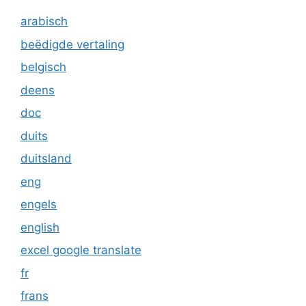
arabisch
beëdigde vertaling
belgisch
deens
doc
duits
duitsland
eng
engels
english
excel google translate
fr
frans