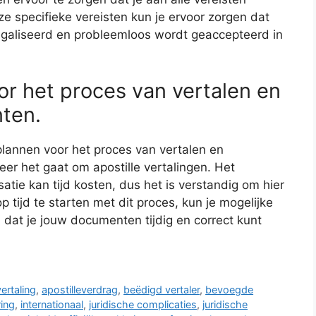
ze specifieke vereisten kun je ervoor zorgen dat
legaliseerd en probleemloos wordt geaccepteerd in
oor het proces van vertalen en
ten.
 plannen voor het proces van vertalen en
er het gaat om apostille vertalingen. Het
isatie kan tijd kosten, dus het is verstandig om hier
 tijd te starten met dit proces, kun je mogelijke
dat je jouw documenten tijdig en correct kunt
vertaling
,
apostilleverdrag
,
beëdigd vertaler
,
bevoegde
ring
,
internationaal
,
juridische complicaties
,
juridische