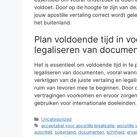
voldoet. Door op de hoogte te zijn van de
jouw apostille vertaling correct wordt ge
het buitenland.
Plan voldoende tijd in v
legaliseren van documen
Het is essentieel om voldoende tijd in te
legaliseren van documenten, vooral wanne
verkrijgen van de juiste vertaling en legal
ruim van tevoren mee te beginnen. Door op
vertragingen voorkomen en ervoor zorgen 
gebruiken voor internationale doeleinden.
Categorieën
Uncategorized
Tags
acceptabel voor apostille legalisatie
,
apostille 
autoriteit
,
buitenland
,
documenten
,
echtheid
,
erva