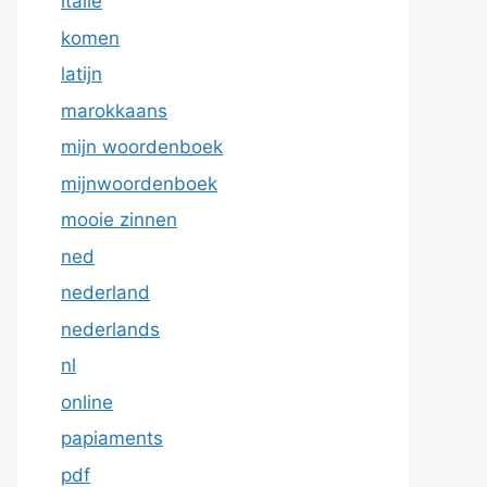
italie
komen
latijn
marokkaans
mijn woordenboek
mijnwoordenboek
mooie zinnen
ned
nederland
nederlands
nl
online
papiaments
pdf