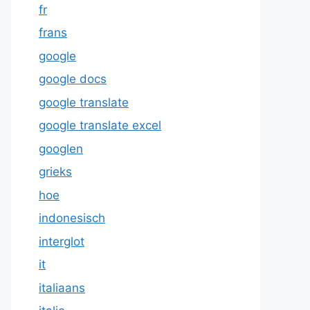
fr
frans
google
google docs
google translate
google translate excel
googlen
grieks
hoe
indonesisch
interglot
it
italiaans