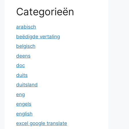
Categorieën
arabisch
beëdigde vertaling
belgisch
deens
doc
duits
duitsland
eng
engels
english
excel google translate