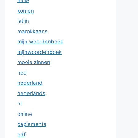
italie
komen
latijn
marokkaans
mijn woordenboek
mijnwoordenboek
mooie zinnen
ned
nederland
nederlands
nl
online
papiaments
pdf