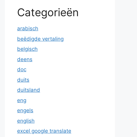
Categorieën
arabisch
beëdigde vertaling
belgisch
deens
doc
duits
duitsland
eng
engels
english
excel google translate