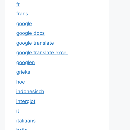
fr
frans
google
google docs
google translate
google translate excel
googlen
grieks
hoe
indonesisch
interglot
it
italiaans