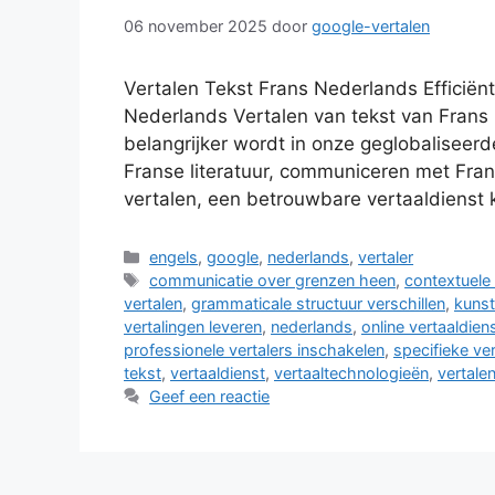
06 november 2025
door
google-vertalen
Vertalen Tekst Frans Nederlands Efficiën
Nederlands Vertalen van tekst van Frans 
belangrijker wordt in onze geglobaliseerd
Franse literatuur, communiceren met Fran
vertalen, een betrouwbare vertaaldienst
Categorieën
engels
,
google
,
nederlands
,
vertaler
Tags
communicatie over grenzen heen
,
contextuele
vertalen
,
grammaticale structuur verschillen
,
kunst
vertalingen leveren
,
nederlands
,
online vertaaldie
professionele vertalers inschakelen
,
specifieke ve
tekst
,
vertaaldienst
,
vertaaltechnologieën
,
vertale
Geef een reactie