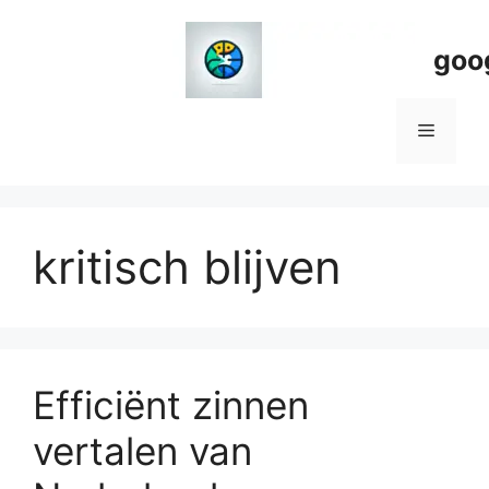
Spring
naar
goo
de
inhoud
Menu
kritisch blijven
Efficiënt zinnen
vertalen van