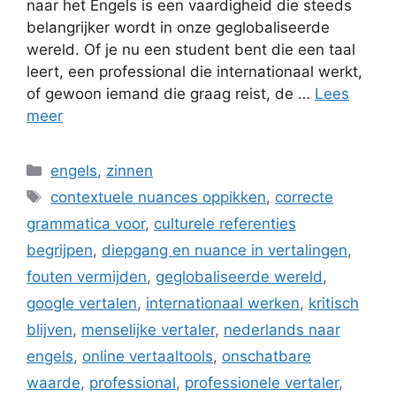
naar het Engels is een vaardigheid die steeds
belangrijker wordt in onze geglobaliseerde
wereld. Of je nu een student bent die een taal
leert, een professional die internationaal werkt,
of gewoon iemand die graag reist, de …
Lees
meer
Categorieën
engels
,
zinnen
Tags
contextuele nuances oppikken
,
correcte
grammatica voor
,
culturele referenties
begrijpen
,
diepgang en nuance in vertalingen
,
fouten vermijden
,
geglobaliseerde wereld
,
google vertalen
,
internationaal werken
,
kritisch
blijven
,
menselijke vertaler
,
nederlands naar
engels
,
online vertaaltools
,
onschatbare
waarde
,
professional
,
professionele vertaler
,