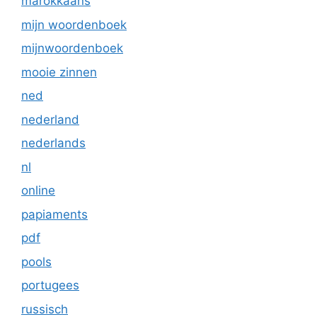
marokkaans
mijn woordenboek
mijnwoordenboek
mooie zinnen
ned
nederland
nederlands
nl
online
papiaments
pdf
pools
portugees
russisch