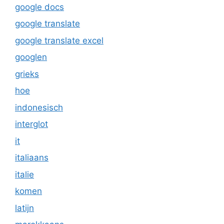
google docs
google translate
google translate excel
googlen
grieks
hoe
indonesisch
interglot
it
italiaans
italie
komen
latijn