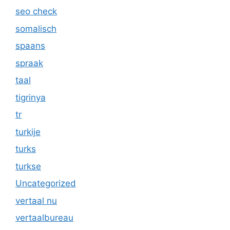
seo check
somalisch
spaans
spraak
taal
tigrinya
tr
turkije
turks
turkse
Uncategorized
vertaal nu
vertaalbureau