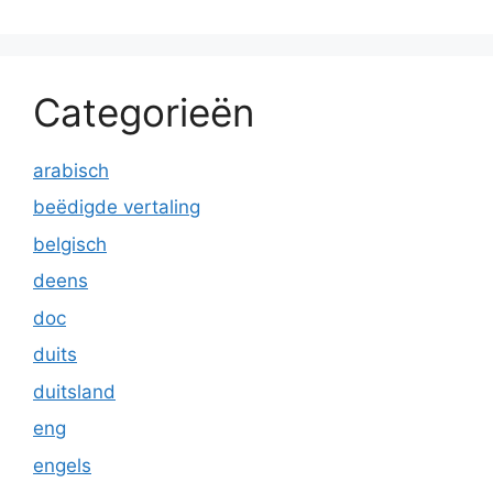
Categorieën
arabisch
beëdigde vertaling
belgisch
deens
doc
duits
duitsland
eng
engels