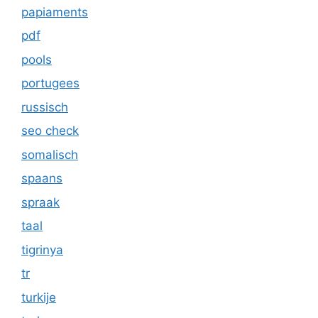
papiaments
pdf
pools
portugees
russisch
seo check
somalisch
spaans
spraak
taal
tigrinya
tr
turkije