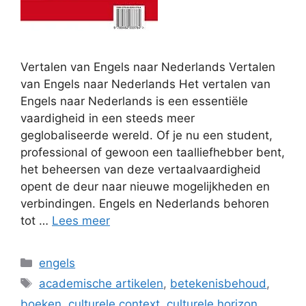
Vertalen van Engels naar Nederlands Vertalen
van Engels naar Nederlands Het vertalen van
Engels naar Nederlands is een essentiële
vaardigheid in een steeds meer
geglobaliseerde wereld. Of je nu een student,
professional of gewoon een taalliefhebber bent,
het beheersen van deze vertaalvaardigheid
opent de deur naar nieuwe mogelijkheden en
verbindingen. Engels en Nederlands behoren
tot …
Lees meer
Categorieën
engels
Tags
academische artikelen
,
betekenisbehoud
,
boeken
,
culturele context
,
culturele horizon
,