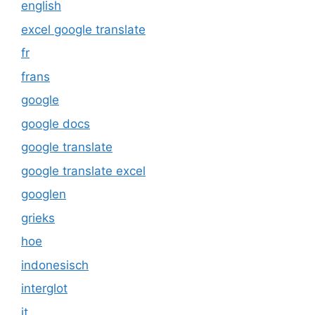
english
excel google translate
fr
frans
google
google docs
google translate
google translate excel
googlen
grieks
hoe
indonesisch
interglot
it