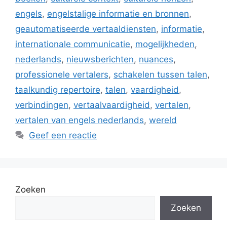
engels
,
engelstalige informatie en bronnen
,
geautomatiseerde vertaaldiensten
,
informatie
,
internationale communicatie
,
mogelijkheden
,
nederlands
,
nieuwsberichten
,
nuances
,
professionele vertalers
,
schakelen tussen talen
,
taalkundig repertoire
,
talen
,
vaardigheid
,
verbindingen
,
vertaalvaardigheid
,
vertalen
,
vertalen van engels nederlands
,
wereld
Geef een reactie
Zoeken
Zoeken