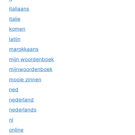
italiaans
italie
komen
latijn
marokkaans
mijn woordenboek
mijnwoordenboek
mooie zinnen
ned
nederland
nederlands
nl
online