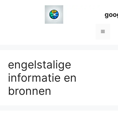
Spring
naar
goo
de
inhoud
Menu
engelstalige
informatie en
bronnen