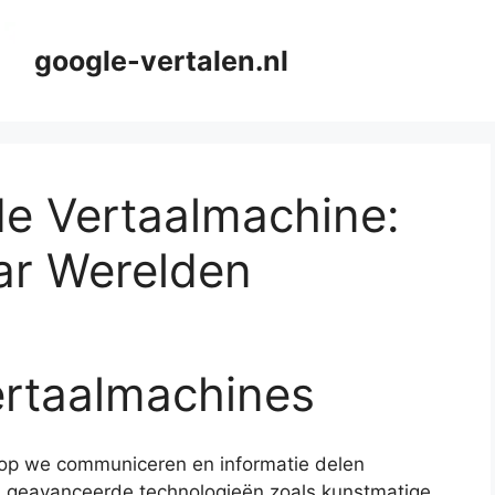
google-vertalen.nl
de Vertaalmachine:
ar Werelden
ertaalmachines
op we communiceren en informatie delen
n geavanceerde technologieën zoals kunstmatige