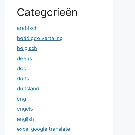
Categorieën
arabisch
beëdigde vertaling
belgisch
deens
doc
duits
duitsland
eng
engels
english
excel google translate