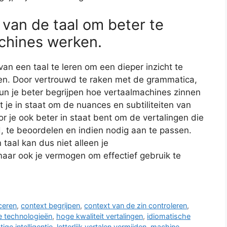
 van de taal om beter te
chines werken.
an een taal te leren om een dieper inzicht te
ren. Door vertrouwd te raken met de grammatica,
un je beter begrijpen hoe vertaalmachines zinnen
t je in staat om de nuances en subtiliteiten van
r je ook beter in staat bent om de vertalingen die
te beoordelen en indien nodig aan te passen.
taal kan dus niet alleen je
ar ook je vermogen om effectief gebruik te
ceren
,
context begrijpen
,
context van de zin controleren
,
 technologieën
,
hoge kwaliteit vertalingen
,
idiomatische
ige intelligentie
,
letterlijk vertalen vermijden
,
machine