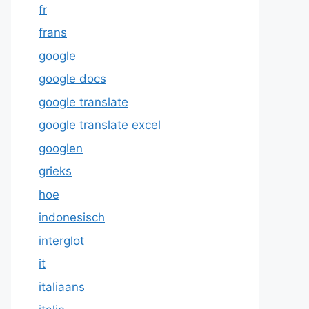
fr
frans
google
google docs
google translate
google translate excel
googlen
grieks
hoe
indonesisch
interglot
it
italiaans