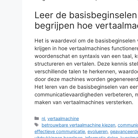
Leer de basisbeginselen
begrijpen hoe vertaalma
Het is waardevol om de basisbeginselen v
krijgen in hoe vertaalmachines functione
woordenschat en syntaxis van een taal, k
structureren en vertalen. Deze kennis stel
verschillende talen te herkennen, waardoo
door deze machines worden gegenereerd, 
Het leren van de basisbeginselen van een 
communicatievaardigheden verbeteren, ma
maken van vertaalmachines versterken.
Categorieën
nl
,
vertaalmachine
Tags
betrouwbare vertaalmachine kiezen
,
communi
effectieve communicatie
,
evolueren
,
geavanceerde
uitdrukkingen begrijpen
,
informatie delen
,
kunstmat