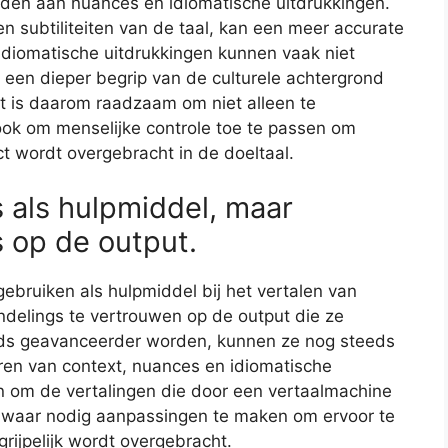
eden aan nuances en idiomatische uitdrukkingen.
n subtiliteiten van de taal, kan een meer accurate
. Idiomatische uitdrukkingen kunnen vaak niet
 een dieper begrip van de culturele achtergrond
t is daarom raadzaam om niet alleen te
ok om menselijke controle toe te passen om
t wordt overgebracht in de doeltaal.
 als hulpmiddel, maar
s op de output.
ebruiken als hulpmiddel bij het vertalen van
indelings te vertrouwen op de output die ze
ds geavanceerder worden, kunnen ze nog steeds
ren van context, nuances en idiomatische
n om de vertalingen die door een vertaalmachine
en waar nodig aanpassingen te maken om ervoor te
ijpelijk wordt overgebracht.