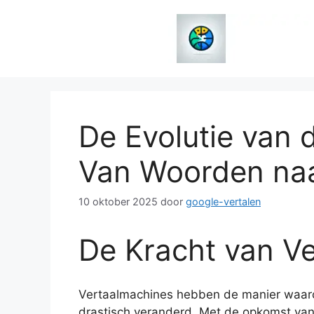
Spring
naar
de
inhoud
De Evolutie van 
Van Woorden na
10 oktober 2025
door
google-vertalen
De Kracht van V
Vertaalmachines hebben de manier waar
drastisch veranderd. Met de opkomst va