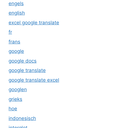
engels
english
excel google translate
fr
frans
google
google docs
google translate
google translate excel
googlen
grieks
hoe
indonesisch
interglot