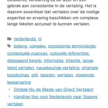
gebrek aan consistentie in de vertaling. Het is
daarom essentieel dat vertalers over de nodige
expertise en ervaring beschikken om complexe
lange teksten accuraat te kunnen vertalen.
Categorieën
nederlands
,
nl
Tags
belang
,
complex
,
consistente terminologie
,
contextuele nuances
,
culturele referenties
,
diepgaand begrip
,
informatie
,
intentie
,
lange
tekst vertalen
,
nauwkeurige vertaling
,
originele
boodschap
,
stijl
,
teksten
,
vertalen
,
vloeiende
leeservaring
Ontdek Nu de Magie van Direct Vertalen!
Handige tips voor Nederlands naar Spaans
vertalen