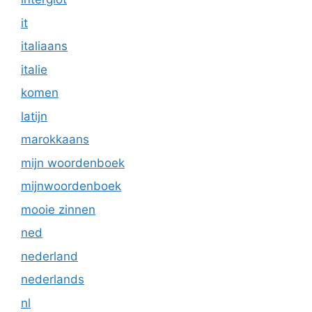
it
italiaans
italie
komen
latijn
marokkaans
mijn woordenboek
mijnwoordenboek
mooie zinnen
ned
nederland
nederlands
nl