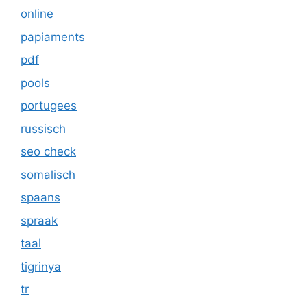
online
papiaments
pdf
pools
portugees
russisch
seo check
somalisch
spaans
spraak
taal
tigrinya
tr