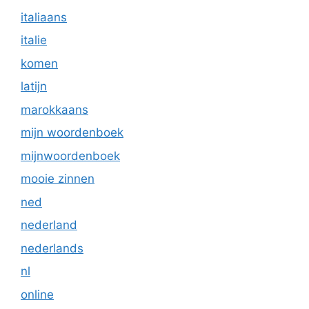
italiaans
italie
komen
latijn
marokkaans
mijn woordenboek
mijnwoordenboek
mooie zinnen
ned
nederland
nederlands
nl
online