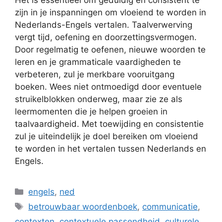
Het is essentieel om geduldig en consistent te
zijn in je inspanningen om vloeiend te worden in
Nederlands-Engels vertalen. Taalverwerving
vergt tijd, oefening en doorzettingsvermogen.
Door regelmatig te oefenen, nieuwe woorden te
leren en je grammaticale vaardigheden te
verbeteren, zul je merkbare vooruitgang
boeken. Wees niet ontmoedigd door eventuele
struikelblokken onderweg, maar zie ze als
leermomenten die je helpen groeien in
taalvaardigheid. Met toewijding en consistentie
zul je uiteindelijk je doel bereiken om vloeiend
te worden in het vertalen tussen Nederlands en
Engels.
Categorieën
engels
,
ned
Tags
betrouwbaar woordenboek
,
communicatie
,
contexten
,
contextuele passendheid
,
culturele