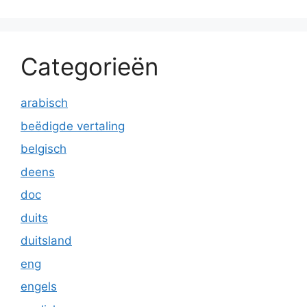
Categorieën
arabisch
beëdigde vertaling
belgisch
deens
doc
duits
duitsland
eng
engels