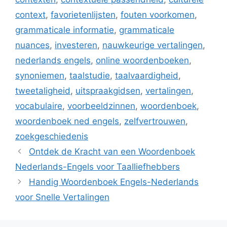
context
,
favorietenlijsten
,
fouten voorkomen
,
grammaticale informatie
,
grammaticale
nuances
,
investeren
,
nauwkeurige vertalingen
,
nederlands engels
,
online woordenboeken
,
synoniemen
,
taalstudie
,
taalvaardigheid
,
tweetaligheid
,
uitspraakgidsen
,
vertalingen
,
vocabulaire
,
voorbeeldzinnen
,
woordenboek
,
woordenboek ned engels
,
zelfvertrouwen
,
zoekgeschiedenis
Ontdek de Kracht van een Woordenboek
Nederlands-Engels voor Taalliefhebbers
Handig Woordenboek Engels-Nederlands
voor Snelle Vertalingen