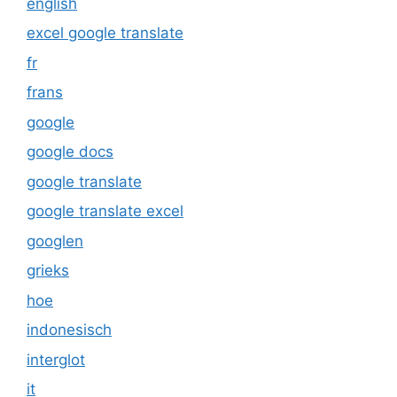
english
excel google translate
fr
frans
google
google docs
google translate
google translate excel
googlen
grieks
hoe
indonesisch
interglot
it