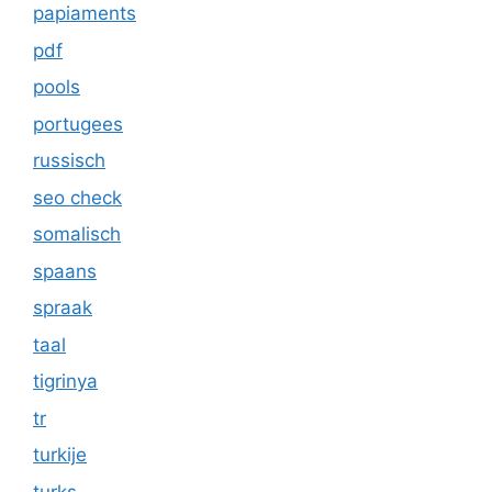
papiaments
pdf
pools
portugees
russisch
seo check
somalisch
spaans
spraak
taal
tigrinya
tr
turkije
turks