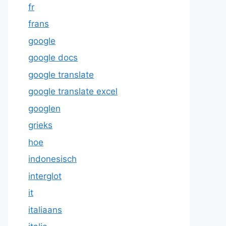
fr
frans
google
google docs
google translate
google translate excel
googlen
grieks
hoe
indonesisch
interglot
it
italiaans