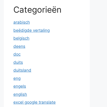
Categorieën
arabisch
beëdigde vertaling
belgisch
deens
doc
duits
duitsland
eng
engels
english
excel google translate