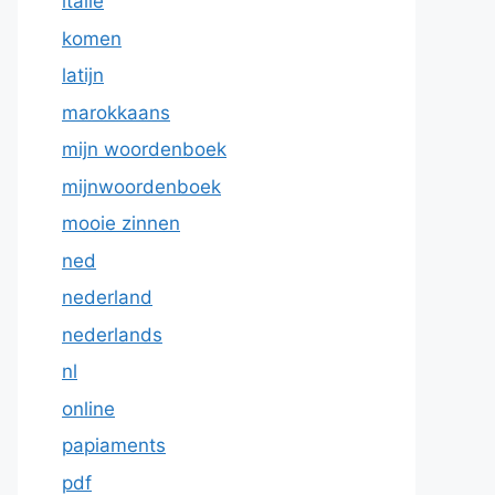
italie
komen
latijn
marokkaans
mijn woordenboek
mijnwoordenboek
mooie zinnen
ned
nederland
nederlands
nl
online
papiaments
pdf