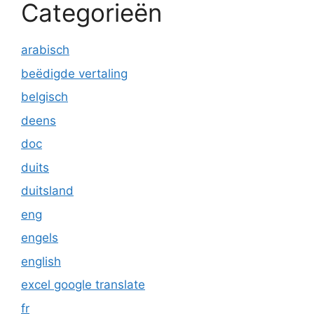
Categorieën
arabisch
beëdigde vertaling
belgisch
deens
doc
duits
duitsland
eng
engels
english
excel google translate
fr