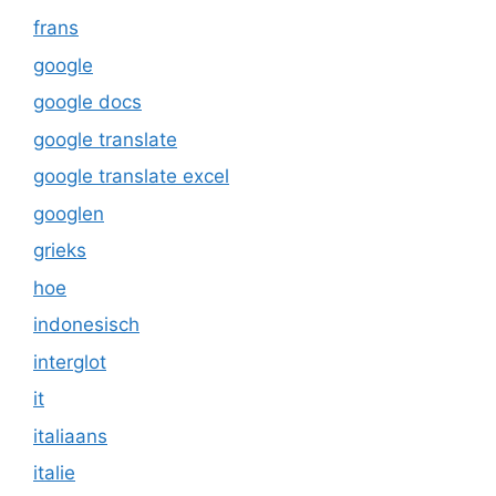
frans
google
google docs
google translate
google translate excel
googlen
grieks
hoe
indonesisch
interglot
it
italiaans
italie