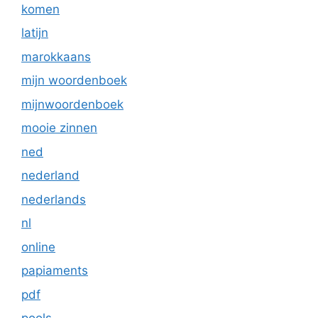
komen
latijn
marokkaans
mijn woordenboek
mijnwoordenboek
mooie zinnen
ned
nederland
nederlands
nl
online
papiaments
pdf