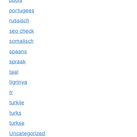
pools
portugees
russisch
seo check
somalisch
spaans
spraak
taal
tigrinya
tr
turkije
turks
turkse
Uncategorized