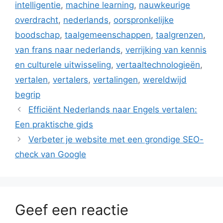
intelligentie
,
machine learning
,
nauwkeurige
overdracht
,
nederlands
,
oorspronkelijke
boodschap
,
taalgemeenschappen
,
taalgrenzen
,
van frans naar nederlands
,
verrijking van kennis
en culturele uitwisseling
,
vertaaltechnologieën
,
vertalen
,
vertalers
,
vertalingen
,
wereldwijd
begrip
Efficiënt Nederlands naar Engels vertalen:
Een praktische gids
Verbeter je website met een grondige SEO-
check van Google
Geef een reactie