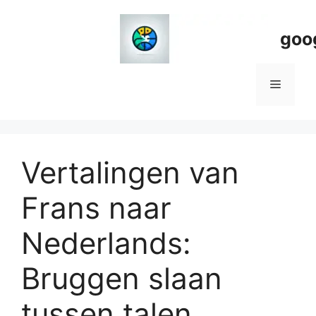
Spring
naar
goo
de
inhoud
Menu
Vertalingen van
Frans naar
Nederlands:
Bruggen slaan
tussen talen