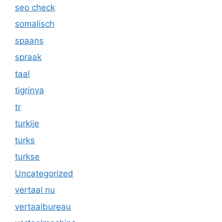
seo check
somalisch
spaans
spraak
taal
tigrinya
tr
turkije
turks
turkse
Uncategorized
vertaal nu
vertaalbureau