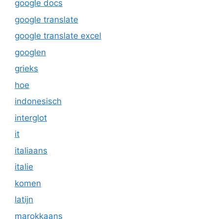
google docs
google translate
google translate excel
googlen
grieks
hoe
indonesisch
interglot
it
italiaans
italie
komen
latijn
marokkaans