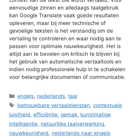
context van de tekst die wordt vertaald. Voor
eenvoudige zinnen en alledaags taalgebruik
kan Google Translate vaak goede resultaten
opleveren, maar bij meer technische of
gevoelige teksten is het verstandig om de
vertaling te controleren en waar nodig aan te
passen voor optimale nauwkeurigheid. Het is
altijd aan te bevelen om kritisch te blijven bij
het gebruik van automatische vertaaltools en
indien nodig professionele hulp in te schakelen
voor belangrijke documenten of communicatie.
Categorieën
engels
,
nederlands
,
taal
Tags
betrouwbare vertaaldiensten
,
contextuele
juistheid
,
efficiëntie
,
gemak
,
kunstmatige
intelligentie
,
natuurlijke taalverwerking
,
nauwkeurigheid
,
nederlands naar engels