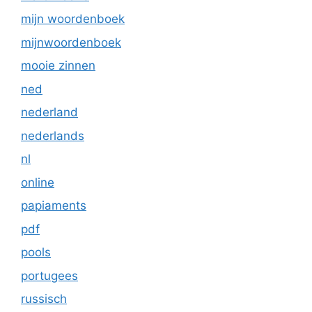
mijn woordenboek
mijnwoordenboek
mooie zinnen
ned
nederland
nederlands
nl
online
papiaments
pdf
pools
portugees
russisch