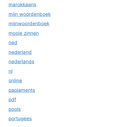
marokkaans
mijn woordenboek
mijnwoordenboek
mooie zinnen
ned
nederland
nederlands
nl
online
papiaments
pdf
pools
portugees