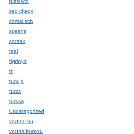
russisch
seo check
somalisch
spaans
spraak
taal
tigrinya
tr
turkije
turks
turkse
Uncategorized
vertaal nu
vertaalbureau