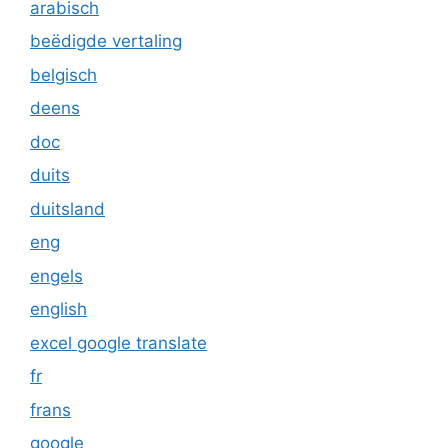
arabisch
beëdigde vertaling
belgisch
deens
doc
duits
duitsland
eng
engels
english
excel google translate
fr
frans
google