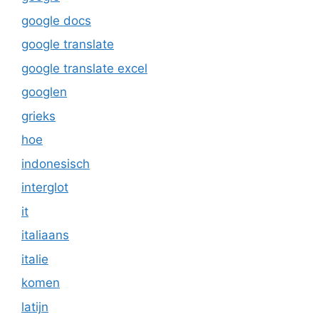
google docs
google translate
google translate excel
googlen
grieks
hoe
indonesisch
interglot
it
italiaans
italie
komen
latijn