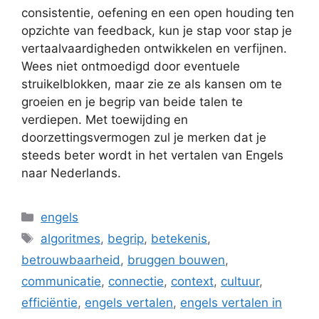
consistentie, oefening en een open houding ten
opzichte van feedback, kun je stap voor stap je
vertaalvaardigheden ontwikkelen en verfijnen.
Wees niet ontmoedigd door eventuele
struikelblokken, maar zie ze als kansen om te
groeien en je begrip van beide talen te
verdiepen. Met toewijding en
doorzettingsvermogen zul je merken dat je
steeds beter wordt in het vertalen van Engels
naar Nederlands.
Categorieën
engels
Tags
algoritmes
,
begrip
,
betekenis
,
betrouwbaarheid
,
bruggen bouwen
,
communicatie
,
connectie
,
context
,
cultuur
,
efficiëntie
,
engels vertalen
,
engels vertalen in