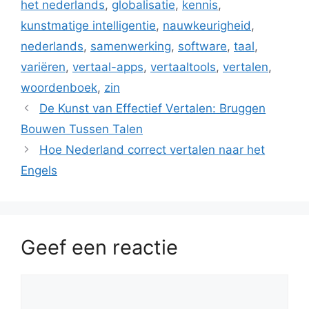
het nederlands
,
globalisatie
,
kennis
,
kunstmatige intelligentie
,
nauwkeurigheid
,
nederlands
,
samenwerking
,
software
,
taal
,
variëren
,
vertaal-apps
,
vertaaltools
,
vertalen
,
woordenboek
,
zin
De Kunst van Effectief Vertalen: Bruggen
Bouwen Tussen Talen
Hoe Nederland correct vertalen naar het
Engels
Geef een reactie
Reactie