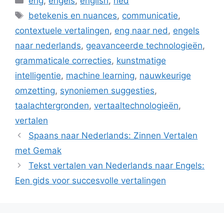
eng
,
engels
,
english
,
ned
Tags
betekenis en nuances
,
communicatie
,
contextuele vertalingen
,
eng naar ned
,
engels
naar nederlands
,
geavanceerde technologieën
,
grammaticale correcties
,
kunstmatige
intelligentie
,
machine learning
,
nauwkeurige
omzetting
,
synoniemen suggesties
,
taalachtergronden
,
vertaaltechnologieën
,
vertalen
Spaans naar Nederlands: Zinnen Vertalen
met Gemak
Tekst vertalen van Nederlands naar Engels:
Een gids voor succesvolle vertalingen