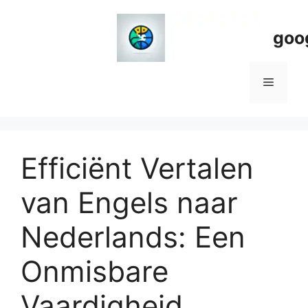
Spring
naar
goo
de
inhoud
Menu
Efficiënt Vertalen
van Engels naar
Nederlands: Een
Onmisbare
Vaardigheid