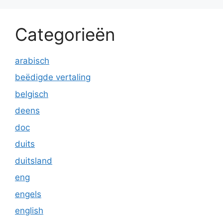
Categorieën
arabisch
beëdigde vertaling
belgisch
deens
doc
duits
duitsland
eng
engels
english