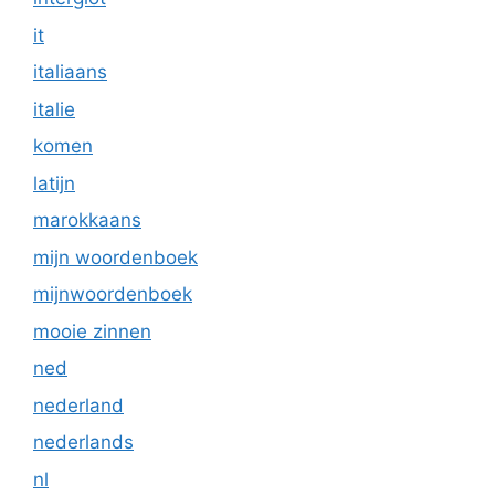
it
italiaans
italie
komen
latijn
marokkaans
mijn woordenboek
mijnwoordenboek
mooie zinnen
ned
nederland
nederlands
nl