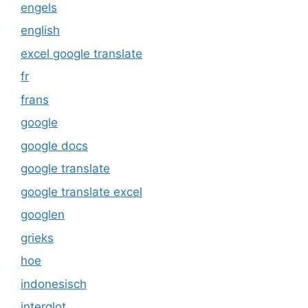
engels
english
excel google translate
fr
frans
google
google docs
google translate
google translate excel
googlen
grieks
hoe
indonesisch
interglot