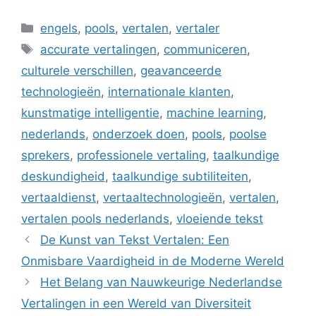
Categorieën
engels
,
pools
,
vertalen
,
vertaler
Tags
accurate vertalingen
,
communiceren
,
culturele verschillen
,
geavanceerde
technologieën
,
internationale klanten
,
kunstmatige intelligentie
,
machine learning
,
nederlands
,
onderzoek doen
,
pools
,
poolse
sprekers
,
professionele vertaling
,
taalkundige
deskundigheid
,
taalkundige subtiliteiten
,
vertaaldienst
,
vertaaltechnologieën
,
vertalen
,
vertalen pools nederlands
,
vloeiende tekst
De Kunst van Tekst Vertalen: Een
Onmisbare Vaardigheid in de Moderne Wereld
Het Belang van Nauwkeurige Nederlandse
Vertalingen in een Wereld van Diversiteit