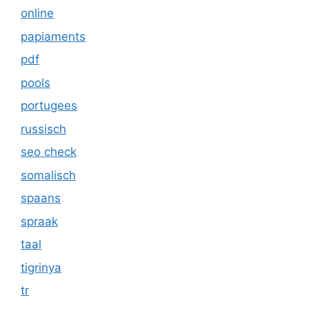
online
papiaments
pdf
pools
portugees
russisch
seo check
somalisch
spaans
spraak
taal
tigrinya
tr