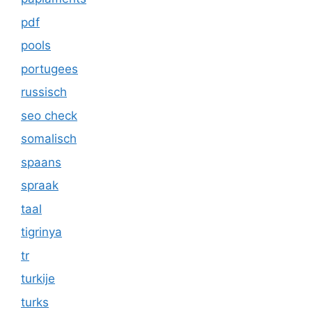
pdf
pools
portugees
russisch
seo check
somalisch
spaans
spraak
taal
tigrinya
tr
turkije
turks