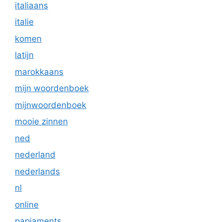
italiaans
italie
komen
latijn
marokkaans
mijn woordenboek
mijnwoordenboek
mooie zinnen
ned
nederland
nederlands
nl
online
papiaments