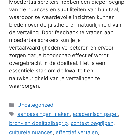
Moedertaalsprekers hebben een dieper begrip
van de nuances en subtiliteiten van hun taal,
waardoor ze waardevolle inzichten kunnen
bieden over de juistheid en natuurlijkheid van
de vertaling. Door feedback te vragen aan
moedertaalsprekers kun je je
vertaalvaardigheden verbeteren en ervoor
zorgen dat je boodschap effectief wordt
overgebracht in de doeltaal. Het is een
essentiële stap om de kwaliteit en
nauwkeurigheid van je vertalingen te
waarborgen.
Categorieën
Uncategorized
Tags
aanpassingen maken
,
academisch paper
,
bron- en doeltaalbegrip
,
context begrijpen
,
culturele nuances
,
effectief vertalen
,