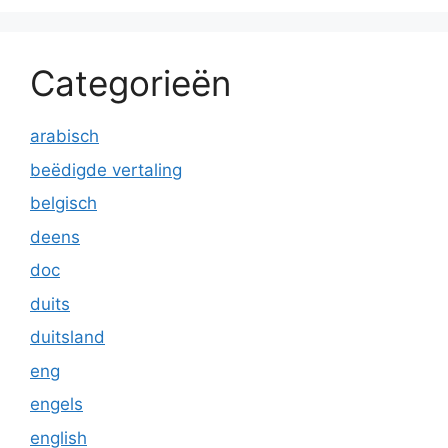
Categorieën
arabisch
beëdigde vertaling
belgisch
deens
doc
duits
duitsland
eng
engels
english