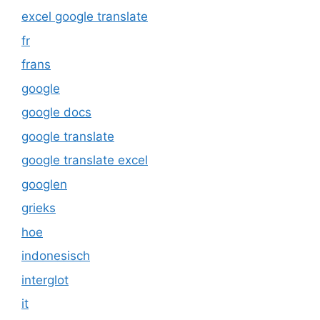
excel google translate
fr
frans
google
google docs
google translate
google translate excel
googlen
grieks
hoe
indonesisch
interglot
it