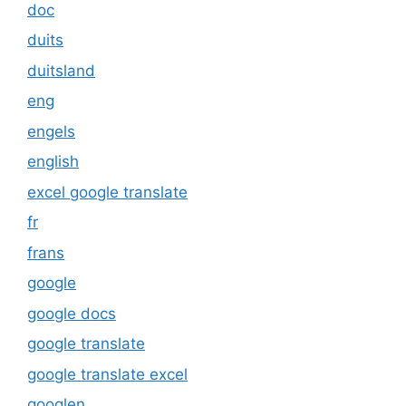
doc
duits
duitsland
eng
engels
english
excel google translate
fr
frans
google
google docs
google translate
google translate excel
googlen