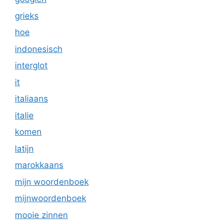
grieks
hoe
indonesisch
interglot
it
italiaans
italie
komen
latijn
marokkaans
mijn woordenboek
mijnwoordenboek
mooie zinnen