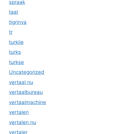
spraak
taal
tigrinya
tr
turkije
turks
turkse
Uncategorized
vertaal nu
vertaalbureau
vertaalmachine
vertalen
vertalen nu
vertaler