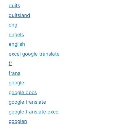
duits
duitsland
eng
engels
english
excel google translate
fr
frans
google
google docs
google translate
google translate excel
googlen