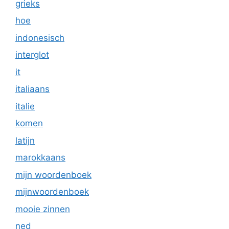
grieks
hoe
indonesisch
interglot
it
italiaans
italie
komen
latijn
marokkaans
mijn woordenboek
mijnwoordenboek
mooie zinnen
ned