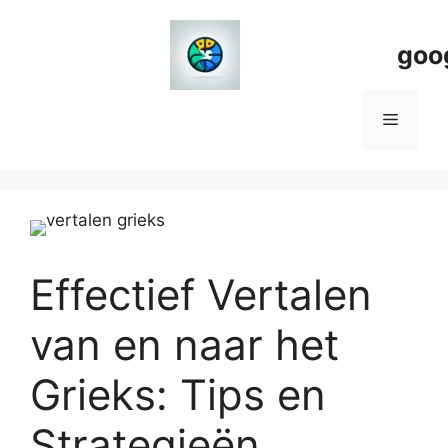
Spring
naar
goo
de
inhoud
Menu
Effectief Vertalen
van en naar het
Grieks: Tips en
Strategieën